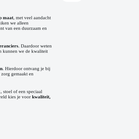
op maat
, met veel aandacht
uiken we alleen
bent van een duurzaam en
eranciers
. Daardoor weten
n kunnen we de kwaliteit
en
. Hierdoor ontvang je bij
t zorg gemaakt en
 stoel of een speciaal
eld kies je voor
kwaliteit,