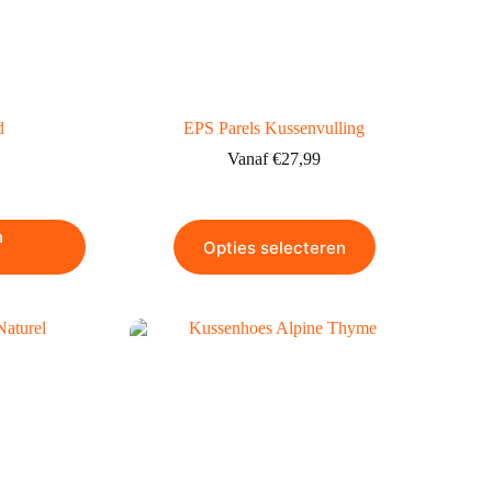
d
EPS Parels Kussenvulling
Vanaf
€
27,99
n
Opties selecteren