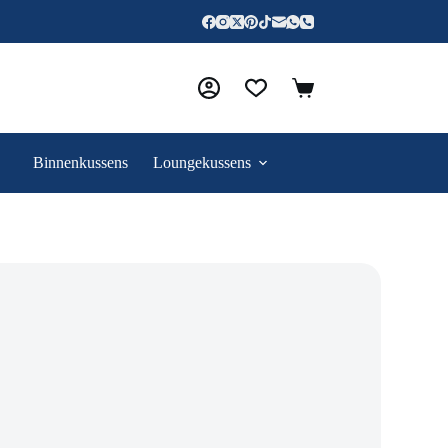
Binnenkussens
Loungekussens
Contact