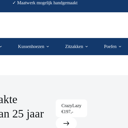
✓ Maatwerk mogelijk handgemaakt
Kussenhoezen
Zitzakken
Poefen
akte
CrazyLazy
an 25 jaar
€197,-