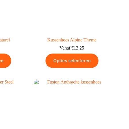
turel
Kussenhoes Alpine Thyme
Vanaf
€
13,25
en
Opties selecteren