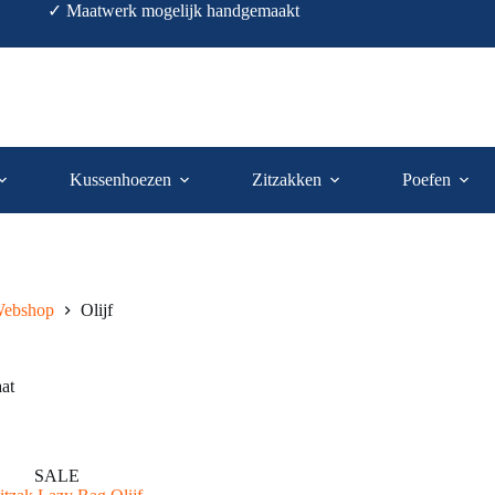
✓ Maatwerk mogelijk handgemaakt
Kussenhoezen
Zitzakken
Poefen
ebshop
Olijf
aat
SALE