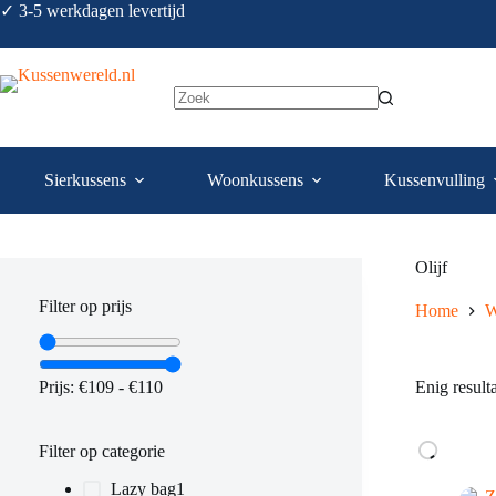
✓ 3-5 werkdagen levertijd
Sierkussens
Woonkussens
Kussenvulling
Olijf
Filter op prijs
Home
W
Prijs:
€109
-
€110
Enig result
Filter op categorie
Lazy bag
1