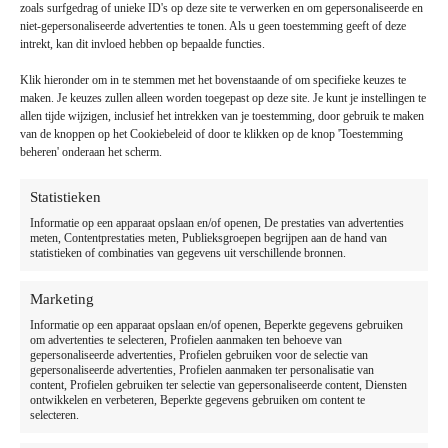
zoals surfgedrag of unieke ID's op deze site te verwerken en om gepersonaliseerde en
Kleur
: Thyme
niet-gepersonaliseerde advertenties te tonen. Als u geen toestemming geeft of deze
intrekt, kan dit invloed hebben op bepaalde functies.
Thyme
Klik hieronder om in te stemmen met het bovenstaande of om specifieke keuzes te
maken. Je keuzes zullen alleen worden toegepast op deze site. Je kunt je instellingen te
Afmeting
: 50 x 50 cm
allen tijde wijzigen, inclusief het intrekken van je toestemming, door gebruik te maken
40 x 60 cm
50 x 50 cm
60 x 60 cm
65 x 65 cm
van de knoppen op het Cookiebeleid of door te klikken op de knop 'Toestemming
beheren' onderaan het scherm.
100 x 100 cm
120 x 120 cm
Wissen
Statistieken
Informatie op een apparaat opslaan en/of openen, De prestaties van advertenties
€
15,50
meten, Contentprestaties meten, Publieksgroepen begrijpen aan de hand van
Op voorraad
statistieken of combinaties van gegevens uit verschillende bronnen.
Toevoegen aan winkelwagen
Marketing
Waarom kiezen voor Kussenwereld.nl?
Informatie op een apparaat opslaan en/of openen, Beperkte gegevens gebruiken
Duurzame topkwaliteit voor jarenlang comfort
om advertenties te selecteren, Profielen aanmaken ten behoeve van
gepersonaliseerde advertenties, Profielen gebruiken voor de selectie van
Snelle levering tegen scherpe prijzen
gepersonaliseerde advertenties, Profielen aanmaken ter personalisatie van
Grote keuze in kleuren, maten en stijlen
content, Profielen gebruiken ter selectie van gepersonaliseerde content, Diensten
ontwikkelen en verbeteren, Beperkte gegevens gebruiken om content te
Perfect voor binnen- en buitengebruik
selecteren.
Nederlands vakmanschap en betrouwbare kwaliteit