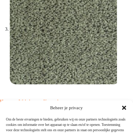
Home
Webshop
Kussenhoezen
Lifestyle kussenhoezen
Alpine Kussenhoezen
Beheer je privacy
Kussenhoes Alpine Thyme
Kussenhoes Alpine Thyme
Om de beste ervaringen te bieden, gebruiken wij en onze partners technologieën zoals
cookies om informatie over het apparaat op te slaan en/of te openen. Toestemming
Vanaf
€
13,25
voor deze technologieën stelt ons en onze partners in staat om persoonlijke gegevens