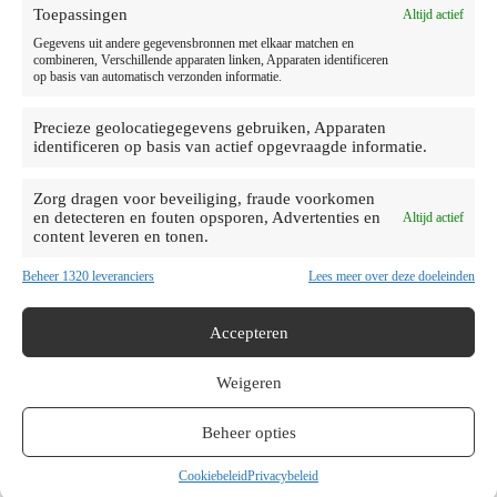
Toepassingen
Altijd actief
Gegevens uit andere gegevensbronnen met elkaar matchen en
combineren, Verschillende apparaten linken, Apparaten identificeren
op basis van automatisch verzonden informatie.
Beschrijving
Precieze geolocatiegegevens gebruiken, Apparaten
identificeren op basis van actief opgevraagde informatie.
Aanvullende informatie
Zorg dragen voor beveiliging, fraude voorkomen
en detecteren en fouten opsporen, Advertenties en
Altijd actief
Beoordelingen (0)
content leveren en tonen.
Beheer 1320 leveranciers
Lees meer over deze doeleinden
Accepteren
Ontdek de betoverende Alpine Thyme kussenhoes uit onze Lifestyle
collectie! Vervaardigd van hoogwaardig 100% polyester voor
Weigeren
langdurige duurzaamheid. Met een stevige rits voor moeiteloos
gebruik. Transformeer je interieur met deze stijlvolle toevoeging!
Beheer opties
Hoogwaardig 100% polyester
Hoge slijtvastheid voor langdurig gebruik
Cookiebeleid
Privacybeleid
Stevige rits voor gemakkelijk aanbrengen en verwijderen