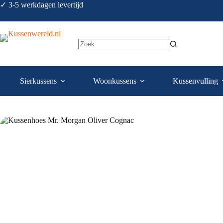
✓ 3-5 werkdagen levertijd
Sierkussens
Woonkussens
Kussenvulling