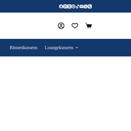
Binnenkussens
Loungekussens
Contact