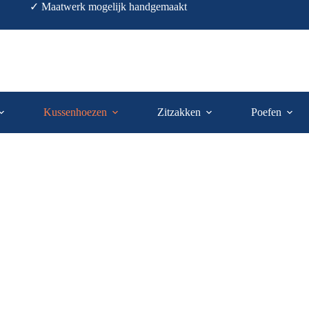
✓ Maatwerk mogelijk handgemaakt
Kussenhoezen
Zitzakken
Poefen