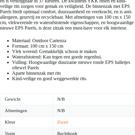
en is verkrijgbaar in 37 kleuren. De kwaliteits YKK ritsen en kind-
veilige rits zorgen voor gemak en veiligheid. De binnenzak met EPS
Parels biedt optimaal comfort, duurzaamheid en veerkracht, en is anti-
allergeen, geurvrij en recyclebaar. Met afmetingen van 100 cm x 150
cm, vlekwerende en waterafstotende eigenschappen, en hoogwaardige
nieuwe EPS Parels, is deze zitzak een must-have voor elk interieur.
Materiaal: Outdoor Cartenza
Formaat: 100 cm x 150 cm
Vlek werend: Gemakkelijk schoon te maken
Waterafstotend: Kan tegen een goede regenbui.
Vulling: Hoogwaardige duurzame nieuwe ronde EPS balletjes
oftewel Parels
Aparte binnenzak met rits
Kind-veilige en goed weggewerkte rits.
Gewicht
N/B
Afmetingen
N/B
Kleur
Zwart
Vorm
Rechthoek