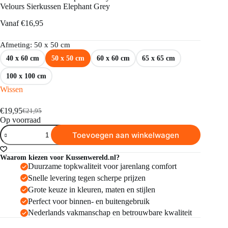
Velours Sierkussen Elephant Grey
Vanaf
€
16,95
Afmeting
: 50 x 50 cm
40 x 60 cm
50 x 50 cm
60 x 60 cm
65 x 65 cm
100 x 100 cm
Wissen
€
19,95
€
21,95
Op voorraad
Toevoegen aan winkelwagen
Waarom kiezen voor Kussenwereld.nl?
Duurzame topkwaliteit voor jarenlang comfort
Snelle levering tegen scherpe prijzen
Grote keuze in kleuren, maten en stijlen
Perfect voor binnen- en buitengebruik
Nederlands vakmanschap en betrouwbare kwaliteit